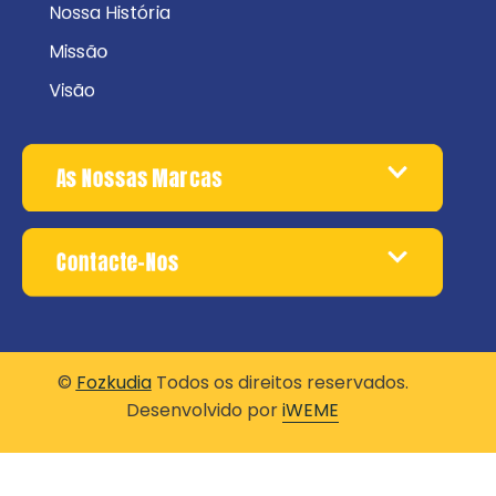
Nossa História
Missão
Visão
As Nossas Marcas
Contacte-Nos
©
Fozkudia
Todos os direitos reservados.
Desenvolvido por
iWEME