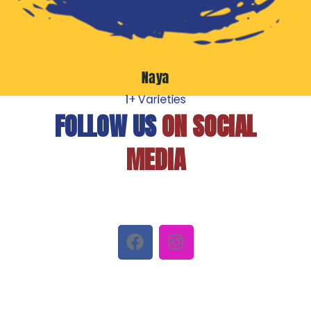
Naya
1+ Varieties
FOLLOW US
ON SOCIAL
MEDIA