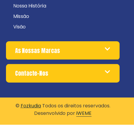
Nossa História
Missão
Visão
As Nossas Marcas
Contacte-Nos
©
Fozkudia
Todos os direitos reservados.
Desenvolvido por
iWEME