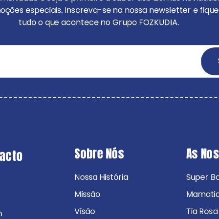
ções especiais. Inscreva-se na nossa newsletter e fique
tudo o que acontece no Grupo FOZKUDIA.
Sobre Nós
As No
tacto
Nossa História
Super B
Missão
Mamati
Visão
Tia Rosa
m