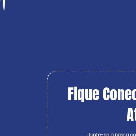
Fique Conec
A
Junte-se à nossa co