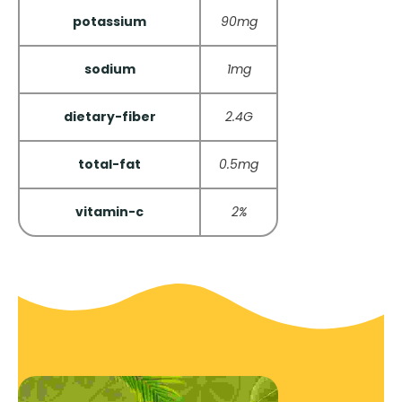
potassium
90mg
sodium
1mg
dietary-fiber
2.4G
total-fat
0.5mg
vitamin-c
2%