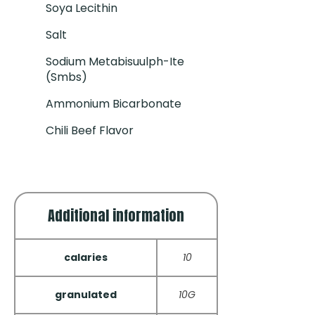
Soya Lecithin
Salt
Sodium Metabisuulph-Ite
(smbs)
Ammonium Bicarbonate
Chili Beef Flavor
Additional information
calaries
10
granulated
10G