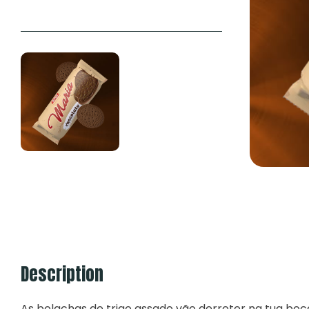
Description
As bolachas de trigo assado vão derreter na tua boc