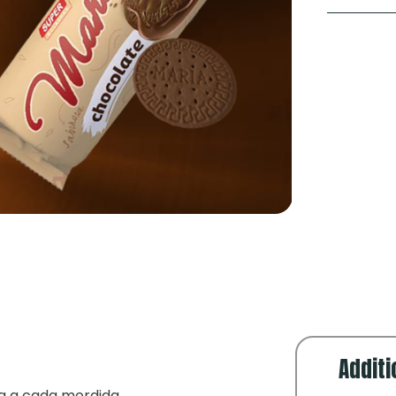
Additi
a a cada mordida.