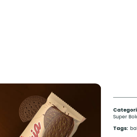
Shop
e
e
ate
e
Categori
Super Bo
Tags:
ba