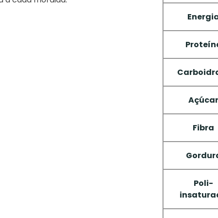
Energi
Proteín
Carboidr
Açúca
Fibra
Gordur
Poli-
insatura