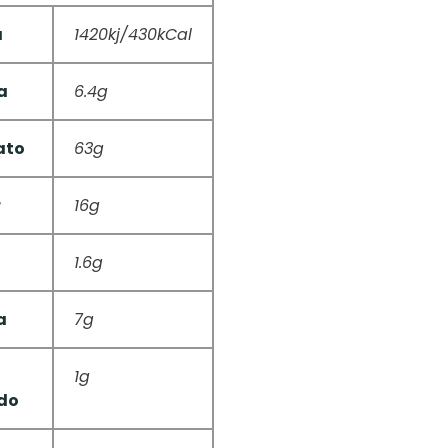
a
1420kj/430kCal
a
6.4g
ato
63g
r
16g
1.6g
a
7g
1g
do