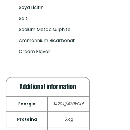
Soya Licitin
Salt
Sodium Metabisulphite
Ammonnium Bicarbonat
Cream Flavor
Additional information
Energia
1420kj/430kCal
Proteína
6.4g