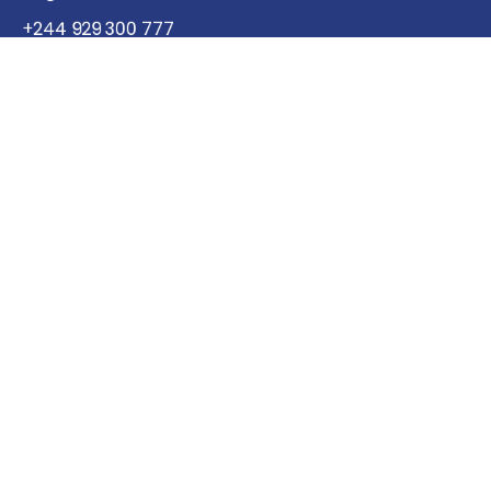
+244 929 300 777
info@fozkudia.com
Sobre Nós
Nossa História
Missão
Visão
As Nossas Marcas