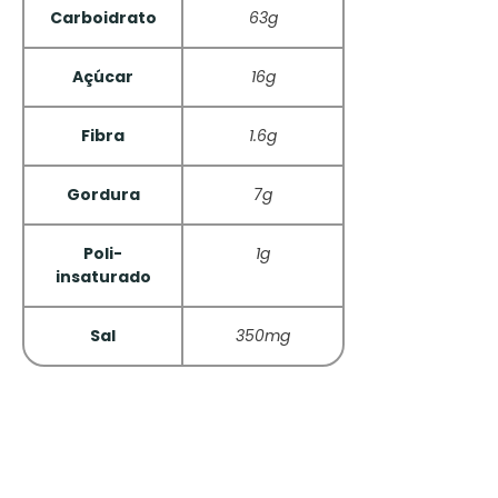
Carboidrato
63g
Açúcar
16g
Fibra
1.6g
Gordura
7g
Poli-
1g
insaturado
Sal
350mg