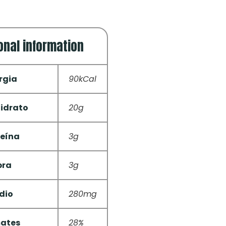
onal information
rgia
90kCal
idrato
20g
teína
3g
bra
3g
dio
280mg
ates
28%