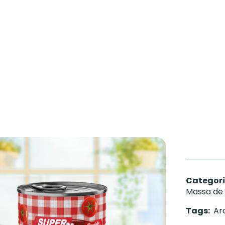
Shop
e
ef Massa de Tomate em Lata 400g
e
ate
e
Categori
Massa de
Tags:
Ar