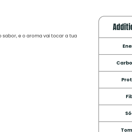
Additi
 sabor, e o aroma vai tocar a tua
Ene
Carbo
Pro
Fi
Só
Tom